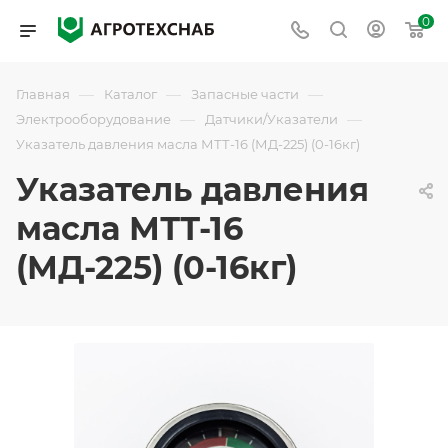
0
—
—
—
Главная
Каталог
Запасные части
—
—
Электрооборудование
Датчики/Указатели
Указатель давления масла МТТ-16 (МД-225) (0-16кг)
Указатель давления
масла МТТ-16
(МД-225) (0-16кг)