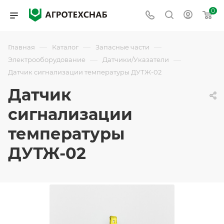
0
—
—
—
Главная
Каталог
Запасные части
—
—
Электрооборудование
Датчики/Указатели
Датчик сигнализации температуры ДУТЖ-02
Датчик
сигнализации
температуры
ДУТЖ-02