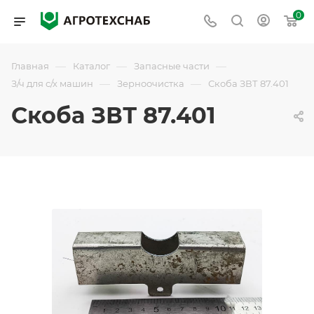
0
—
—
—
Главная
Каталог
Запасные части
—
—
З/ч для с/х машин
Зерноочистка
Скоба ЗВТ 87.401
Скоба ЗВТ 87.401