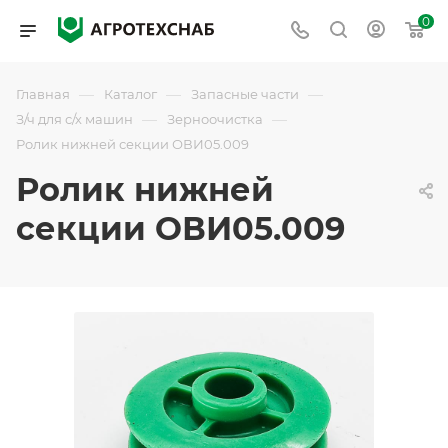
0
—
—
—
Главная
Каталог
Запасные части
—
—
З/ч для с/х машин
Зерноочистка
Ролик нижней секции ОВИ05.009
Ролик нижней
секции ОВИ05.009