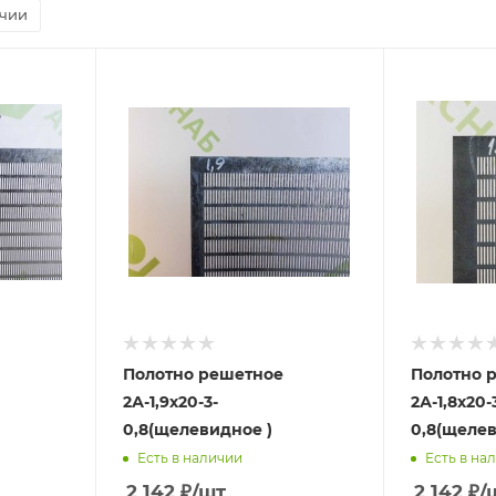
ичии
Полотно решетное
Полотно 
2А-1,9х20-3-
2А-1,8х20-
0,8(щелевидное )
0,8(щелев
Есть в наличии
Есть в на
2 142
₽
/шт
2 142
₽
/