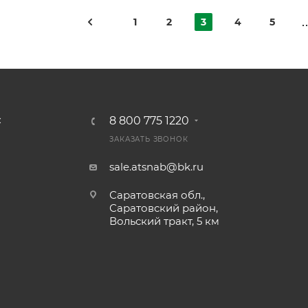
1
2
3
4
5
8 800 775 1220
С
ЗАКАЗАТЬ ЗВОНОК
sale.atsnab@bk.ru
Саратовская обл.,
Саратовский район,
Вольский тракт, 5 км