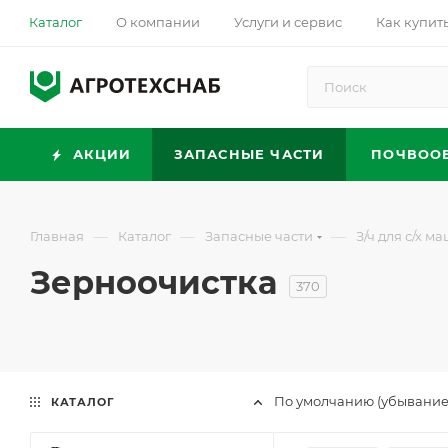
Каталог
О компании
Услуги и сервис
Как купит
АКЦИИ
ЗАПАСНЫЕ ЧАСТИ
ПОЧВОО
—
—
—
Главная
Каталог
Запасные части
З/ч для с/х м
Зерноочистка
370
По умолчанию (убывание
КАТАЛОГ