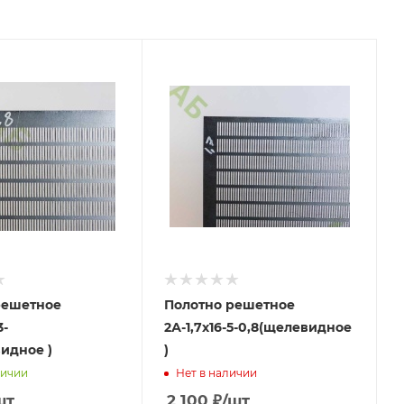
решетное
Полотно решетное
3-
2А-1,7х16-5-0,8(щелевидное
идное )
)
личии
Нет в наличии
шт
2 100
₽
/шт