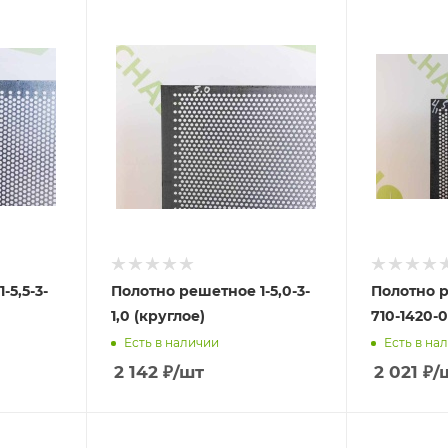
-5,5-3-
Полотно решетное 1-5,0-3-
Полотно р
1,0 (круглое)
710-1420-0
Есть в наличии
Есть в на
2 142
₽
/шт
2 021
₽
/