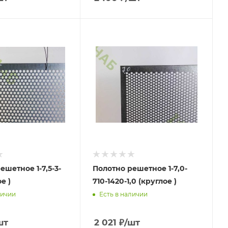
ешетное 1-7,5-3-
Полотно решетное 1-7,0-
е )
710-1420-1,0 (круглое )
личии
Есть в наличии
шт
2 021
₽
/шт