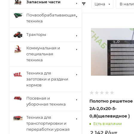
Запасные части
Цена
В нал
Почвообрабатывающая
техника
Тракторы
Коммунальная и
специальная
техника
Техника для
заготовки и раздачи
кормов
Посевная и
Полотно решетное
уборочная техника
2А-2,0х20-5-
0,8(щелевидное )
Техника для
транспортировки и
Есть в наличии
переработки урожая
2 142
₽
/шт