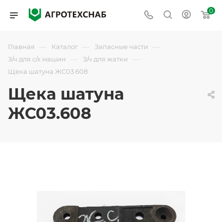
0
—
—
—
Главная
Каталог
Запасные части
—
—
З/ч для с/х машин
З/ч для жатки
Щека шатуна ЖС03.608
Щека шатуна
ЖС03.608