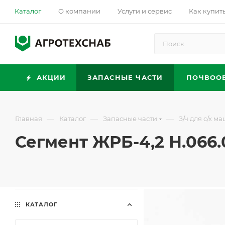
Каталог
О компании
Услуги и сервис
Как купит
АКЦИИ
ЗАПАСНЫЕ ЧАСТИ
ПОЧВОО
—
—
—
Главная
Каталог
Запасные части
З/ч для с/х м
Сегмент ЖРБ-4,2 Н.066.
КАТАЛОГ