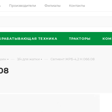
ь
Производители
Филиалы
Контакты
БРАБАТЫВАЮЩАЯ ТЕХНИКА
ТРАКТОРЫ
КОМ
—
—
ашин
З/ч для жатки
Сегмент ЖРБ-4,2 Н.066.08
08