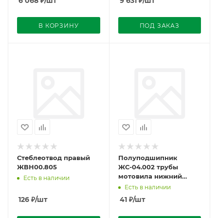
6 068
₽
/шт
9 631
₽
/шт
В КОРЗИНУ
ПОД ЗАКАЗ
Стеблеотвод правый
Полуподшипник
ЖВН00.805
ЖС-04.002 трубы
мотовила нижний
Есть в наличии
ЖРБ-4,2
Есть в наличии
126
₽
/шт
41
₽
/шт