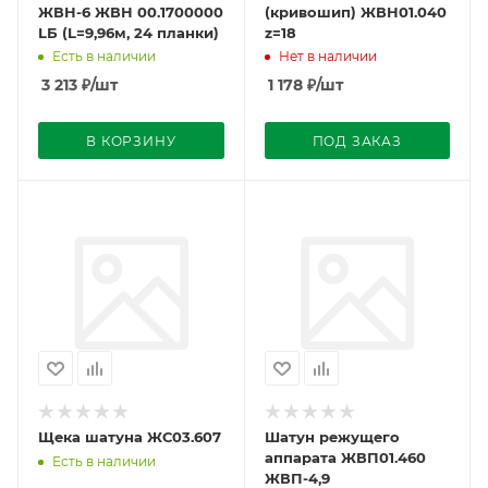
ЖВН-6 ЖВН 00.1700000
(кривошип) ЖВН01.040
LБ (L=9,96м, 24 планки)
z=18
Есть в наличии
Нет в наличии
3 213
₽
/шт
1 178
₽
/шт
В КОРЗИНУ
ПОД ЗАКАЗ
Щека шатуна ЖС03.607
Шатун режущего
аппарата ЖВП01.460
Есть в наличии
ЖВП-4,9