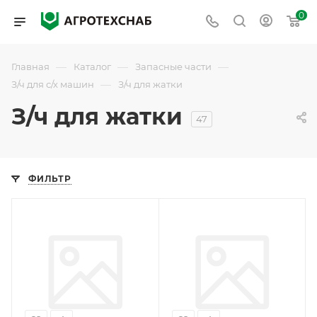
0
—
—
—
Главная
Каталог
Запасные части
—
З/ч для с/х машин
З/ч для жатки
З/ч для жатки
47
ФИЛЬТР