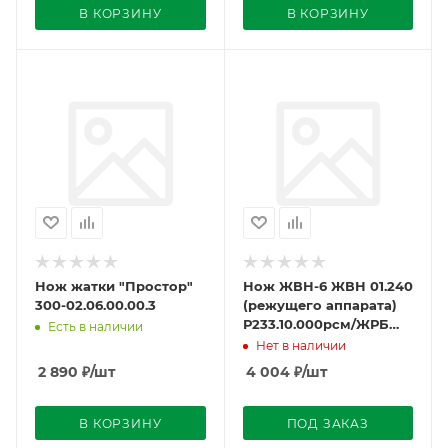
В КОРЗИНУ
В КОРЗИНУ
Нож жатки "Простор"
Нож ЖВН-6 ЖВН 01.240
300-02.06.00.00.3
(режущего аппарата)
Р233.10.000рсм/ЖРБ
Есть в наличии
5900.00.00
Нет в наличии
2 890
₽
/шт
4 004
₽
/шт
В КОРЗИНУ
ПОД ЗАКАЗ