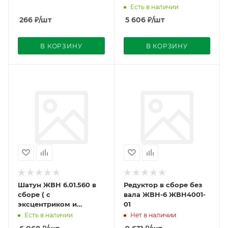
Есть в наличии
266
₽
/шт
5 606
₽
/шт
В КОРЗИНУ
В КОРЗИНУ
Шатун ЖВН 6.01.560 в
Редуктор в сборе без
сборе ( с
вала ЖВН-6 ЖВН4001-
эксцентриком и
01
щёками)
Есть в наличии
Нет в наличии