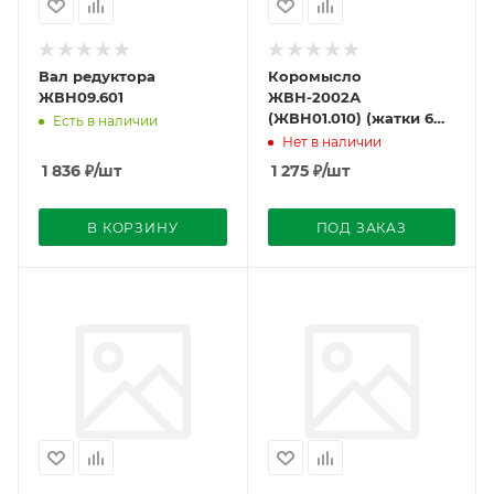
Вал редуктора
Коромысло
ЖВН09.601
ЖВН-2002А
(ЖВН01.010) (жатки 6
Есть в наличии
метр.Н.069.02.020)
Нет в наличии
1 836
₽
/шт
1 275
₽
/шт
В КОРЗИНУ
ПОД ЗАКАЗ