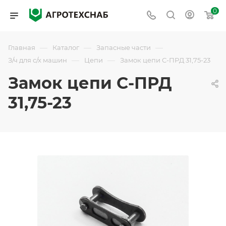
0
—
—
—
Главная
Каталог
Запасные части
—
—
З/ч для с/х машин
Цепи
Замок цепи С-ПРД 31,75-23
Замок цепи С-ПРД
31,75-23