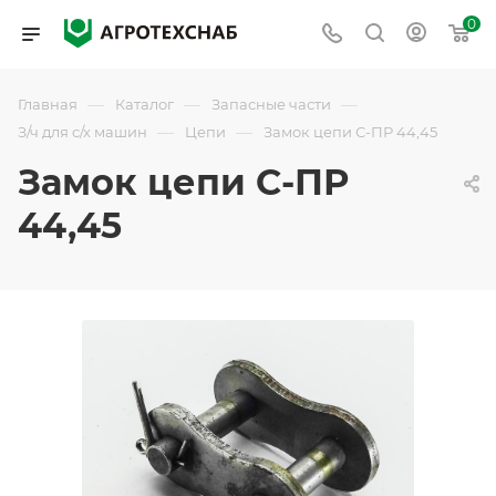
0
—
—
—
Главная
Каталог
Запасные части
—
—
З/ч для с/х машин
Цепи
Замок цепи С-ПР 44,45
Замок цепи С-ПР
44,45