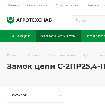
Каталог
О компании
Услуги и сервис
Как купит
АКЦИИ
ЗАПАСНЫЕ ЧАСТИ
ПОЧВОО
—
—
—
Главная
Каталог
Запасные части
З/ч для с/х м
Замок цепи С-2ПР25,4-1
КАТАЛОГ