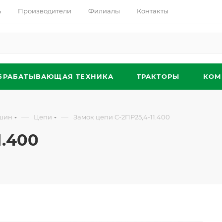
ь
Производители
Филиалы
Контакты
БРАБАТЫВАЮЩАЯ ТЕХНИКА
ТРАКТОРЫ
КОМ
—
—
ашин
Цепи
Замок цепи С-2ПР25,4-11.400
1.400