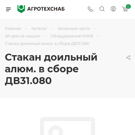
0
—
—
—
Главная
Каталог
Запасные части
—
—
З/ч для с/х машин
Оборудование МЖФ
Стакан доильный алюм. в сборе ДВ31.080
Стакан доильный
алюм. в сборе
ДВ31.080