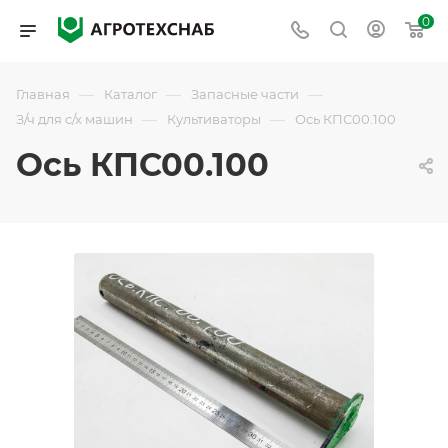
0
—
—
—
Главная
Каталог
Запасные части
—
—
З/ч для с/х машин
Культиваторы
Ось КПС00.100
Ось КПС00.100