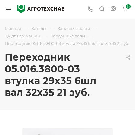
0
—
—
—
Главная
Каталог
Запасные части
—
—
З/ч для с/х машин
Карданные валы
Переходник 05.016.3800-03 втулка 29х35 6шл вал 32х35 21 зуб.
Переходник
05.016.3800-03
втулка 29х35 6шл
вал 32х35 21 зуб.