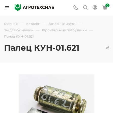
0
—
—
—
Главная
Каталог
Запасные части
—
—
З/ч для с/х машин
Фронтальные погрузчики
Палец КУН-01.621
Палец КУН-01.621