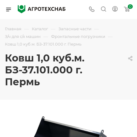
0
—
—
—
Главная
Каталог
Запасные части
—
—
З/ч для с/х машин
Фронтальные погрузчики
Ковш 1,0 куб.м. БЗ-37.101.000 г. Пермь
Ковш 1,0 куб.м.
БЗ-37.101.000 г.
Пермь