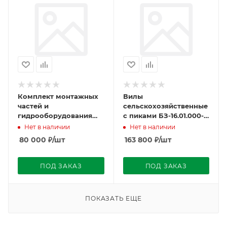
Комплект монтажных
Вилы
частей и
сельскохозяйственные
гидрооборудования
с пиками БЗ-16.01.000-
БЗ-b.82.31.3321.800
104 г. Пермь
Нет в наличии
Нет в наличии
80 000
₽
/шт
163 800
₽
/шт
ПОД ЗАКАЗ
ПОД ЗАКАЗ
ПОКАЗАТЬ ЕЩЕ