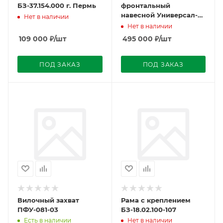
БЗ-37.154.000 г. Пермь
фронтальный
навесной Универсал-
Нет в наличии
Premium (с БРС тр.,
Нет в наличии
БРС РО, с джойс. упр)
109 000
₽
/шт
495 000
₽
/шт
МТЗ-1221 г.Пермь
ПОД ЗАКАЗ
ПОД ЗАКАЗ
Вилочный захват
Рама с креплением
ПФУ-081-03
БЗ-18.02.100-107
Есть в наличии
Нет в наличии