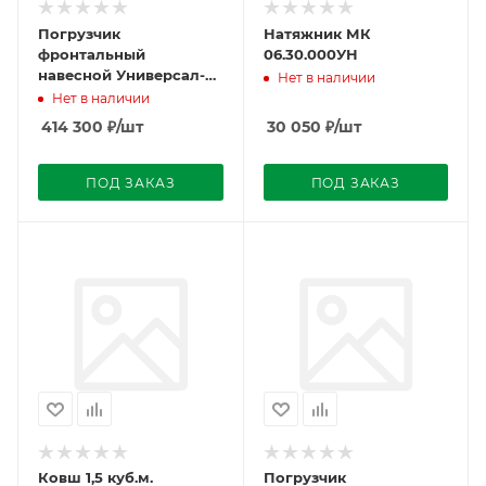
Погрузчик
Натяжник МК
фронтальный
06.30.000УН
навесной Универсал-
Нет в наличии
Premium (с БРС тр.,п/а
Нет в наличии
БРС РО, с ус.г/ц)
414 300
₽
/шт
30 050
₽
/шт
МТЗ-82 г.Пермь б/к
ПОД ЗАКАЗ
ПОД ЗАКАЗ
Ковш 1,5 куб.м.
Погрузчик