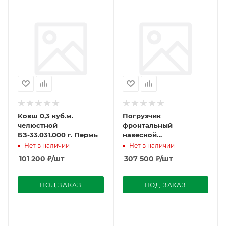
Ковш 0,3 куб.м.
Погрузчик
челюстной
фронтальный
БЗ-33.031.000 г. Пермь
навесной
Универсал-400 (с БРС
Нет в наличии
Нет в наличии
тр., с БРС РО, 3-секц/
101 200
₽
/шт
307 500
₽
/шт
джойст.) МТЗ-320
г.Пермь
ПОД ЗАКАЗ
ПОД ЗАКАЗ