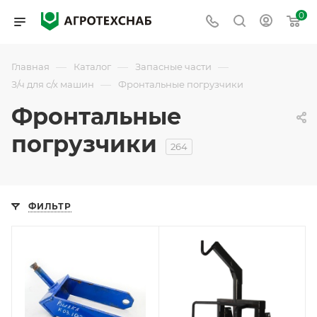
0
—
—
—
Главная
Каталог
Запасные части
—
З/ч для с/х машин
Фронтальные погрузчики
Фронтальные
погрузчики
264
ФИЛЬТР