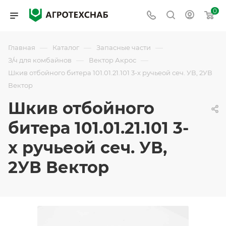
0
—
—
—
Главная
Каталог
Запасные части
—
—
З/ч для комбайнов
Вектор Акрос
Шкив отбойного битера 101.01.21.101 3-х ручьеой сеч. УВ, 2УВ
Вектор
Шкив отбойного
битера 101.01.21.101 3-
х ручьеой сеч. УВ,
2УВ Вектор