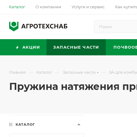
Каталог
О компании
Услуги и сервис
Как купит
АКЦИИ
ЗАПАСНЫЕ ЧАСТИ
ПОЧВОО
—
—
—
Главная
Каталог
Запасные части
З/ч для комб
Пружина натяжения прив
КАТАЛОГ