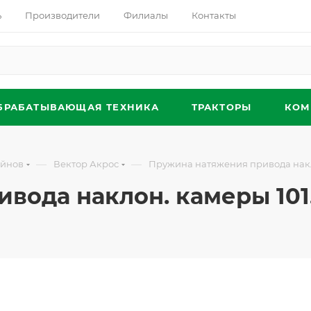
ь
Производители
Филиалы
Контакты
БРАБАТЫВАЮЩАЯ ТЕХНИКА
ТРАКТОРЫ
КОМ
—
—
айнов
Вектор Акрос
Пружина натяжения привода накло
ода наклон. камеры 101.0