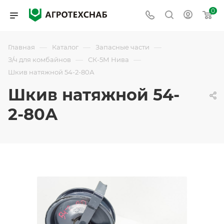
0
—
—
—
Главная
Каталог
Запасные части
—
—
З/ч для комбайнов
СК-5М Нива
Шкив натяжной 54-2-80А
Шкив натяжной 54-
2-80А