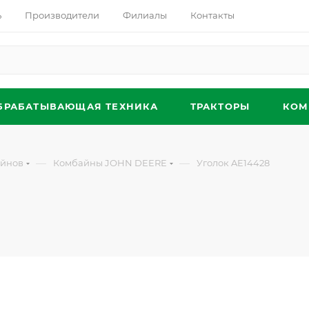
ь
Производители
Филиалы
Контакты
БРАБАТЫВАЮЩАЯ ТЕХНИКА
ТРАКТОРЫ
КОМ
—
—
айнов
Комбайны JOHN DEERE
Уголок AE14428