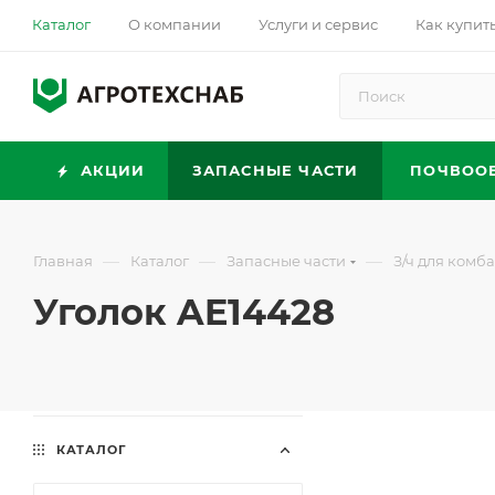
Каталог
О компании
Услуги и сервис
Как купит
АКЦИИ
ЗАПАСНЫЕ ЧАСТИ
ПОЧВОО
—
—
—
Главная
Каталог
Запасные части
З/ч для комб
Уголок AE14428
КАТАЛОГ