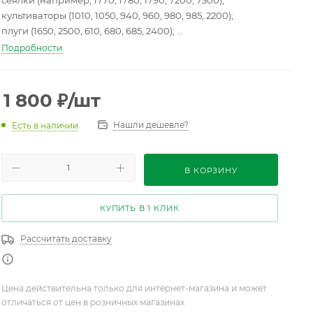
сеялки (например, 1770, 1780, 1790, 7200, 7300);
культиваторы (1010, 1050, 940, 960, 980, 985, 2200);
плуги (1650, 2500, 610, 680, 685, 2400);
распылители (210, 220);
Подробности
комбайны (9500, 9500SH, 9600);
дисковые бороны (630, 640, 650, 635, 621, 637);
погрузчики (240, 245);
1 800
₽
/шт
другие машины, например, мульчирователи, шредеры,
дробилки.
Нашли дешевле?
Есть в наличии
В КОРЗИНУ
КУПИТЬ В 1 КЛИК
Рассчитать доставку
Цена действительна только для интернет-магазина и может
отличаться от цен в розничных магазинах