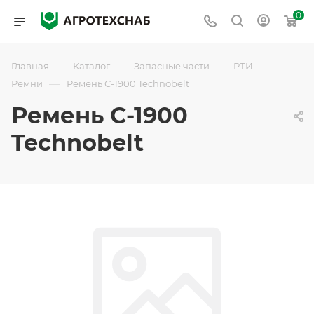
0
—
—
—
—
Главная
Каталог
Запасные части
РТИ
—
Ремни
Ремень С-1900 Technobelt
Ремень С-1900
Technobelt