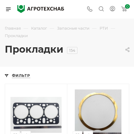
0
—
—
—
—
Главная
Каталог
Запасные части
РТИ
Прокладки
Прокладки
154
ФИЛЬТР