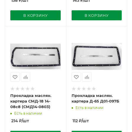
158
₽
/шт
143
₽
/шт
В КОРЗИНУ
В КОРЗИНУ
Прокладка маслян.
Прокладка маслян.
картера СМД-18 14-
картера Д-65 Д01-097Б
08с8 (СМД14-0803)
Есть в наличии
Есть в наличии
214
₽
/шт
112
₽
/шт