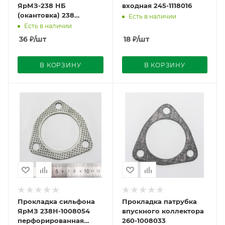
ЯрМЗ-238 НБ
входная 245-1118016
(окантовка) 238
Есть в наличии
НБ-1008054
Есть в наличии
36
₽
/шт
18
₽
/шт
В КОРЗИНУ
В КОРЗИНУ
Прокладка сильфона
Прокладка патрубка
ЯрМЗ 238Н-1008054
впускного коллектора
перфорированная
260-1008033