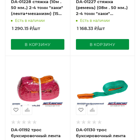
DA-01228 стяжка (10м .
DA-01227 стяжка
50 мм..) 2-4 тонн "хаки"
(ремень) (08м . 50 мм..)
(лента+механизм) (15
2-4 тонн "хаки"
или 12 в упак)
(лента+механизм) (15
Есть в наличии
Есть в наличии
или 12 в упак)
1 290.15
₽
/шт
1 168.33
₽
/шт
В КОРЗИНУ
В КОРЗИНУ
DA-01192 трос
DA-01130 трос
буксировочный лента
буксировочный лента