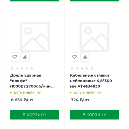
Дрель ударная
Кабельные стяжки
"профи"
нейлоновые 4,8*300
(1000Вт.2700об/мин,
мм АТ-NB4830
45900уд/мин)
Есть в наличии
Есть в наличии
6 630
₽
/шт
724
₽
/шт
В КОРЗИНУ
В КОРЗИНУ