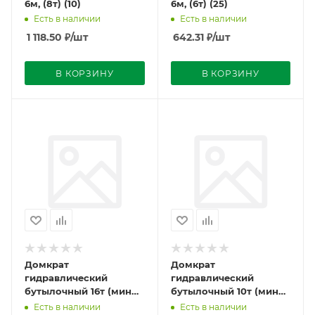
6м, (8т) (10)
6м, (6т) (25)
Есть в наличии
Есть в наличии
1 118.50
₽
/шт
642.31
₽
/шт
В КОРЗИНУ
В КОРЗИНУ
Домкрат
Домкрат
гидравлический
гидравлический
бутылочный 16т (мин
бутылочный 10т (мин
225мм, мах 425мм) с
200мм, мах 385мм) с
Есть в наличии
Есть в наличии