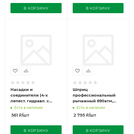
АВТОМАГНАТ
АВТОМАГНАТ
В КОРЗИНУ
В КОРЗИНУ
Насадки и
Шприц
соединители (4-х
профессиональный
лепест. гидравл. с
рычажный 690атм,
обратным клапаном
500см3, жесткая
Есть в наличии
Есть в наличии
690 бар) РР180006
трубка с 4-х лепс.
561
₽
/шт
2 795
₽
/шт
насад, 1/8" BSPT
РР100210
В КОРЗИНУ
В КОРЗИНУ