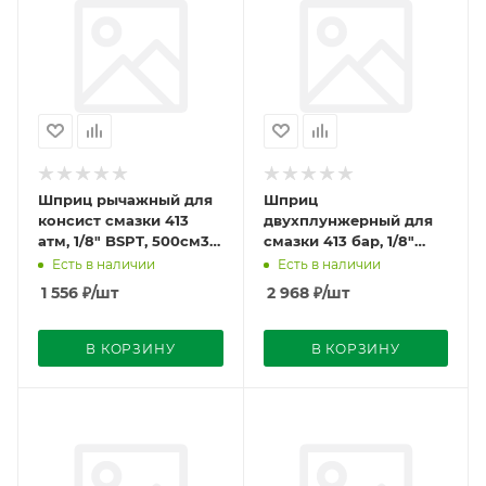
Шприц рычажный для
Шприц
консист смазки 413
двухплунжерный для
атм, 1/8" BSPT, 500см3,
смазки 413 бар, 1/8"
трубка с 4-х лепест.
BSPT, жесткая трубка с
Есть в наличии
Есть в наличии
насадкой РР100110
4-х лепест. насадкой
1 556
₽
/шт
2 968
₽
/шт
РР100102
В КОРЗИНУ
В КОРЗИНУ