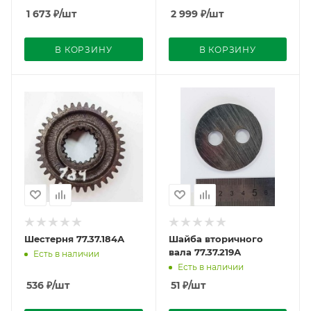
1 673
₽
/шт
2 999
₽
/шт
В КОРЗИНУ
В КОРЗИНУ
Шестерня 77.37.184А
Шайба вторичного
вала 77.37.219А
Есть в наличии
Есть в наличии
536
₽
/шт
51
₽
/шт