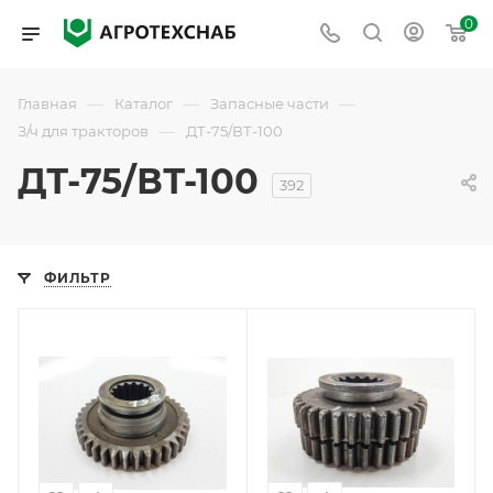
0
—
—
—
Главная
Каталог
Запасные части
—
З/ч для тракторов
ДТ-75/ВТ-100
ДТ-75/ВТ-100
392
ФИЛЬТР