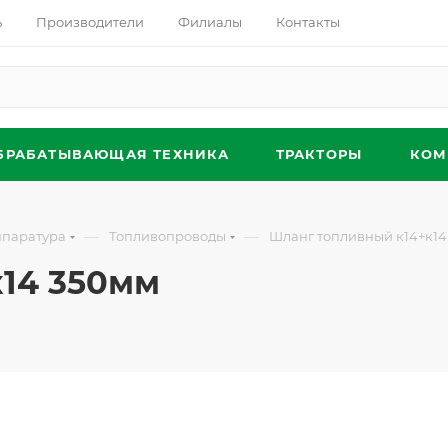
ь
Производители
Филиалы
Контакты
БРАБАТЫВАЮЩАЯ ТЕХНИКА
ТРАКТОРЫ
КОМ
—
—
ппаратура
Топливопроводы
Шланг топливный к14+к14
к14 350мм