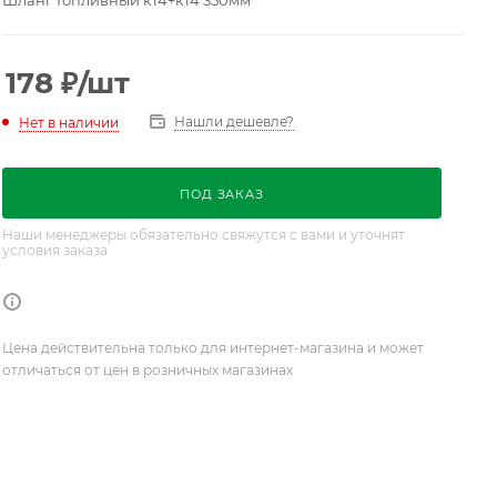
Шланг топливный к14+к14 350мм
178
₽
/шт
Нашли дешевле?
Нет в наличии
ПОД ЗАКАЗ
Наши менеджеры обязательно свяжутся с вами и уточнят
условия заказа
Цена действительна только для интернет-магазина и может
отличаться от цен в розничных магазинах