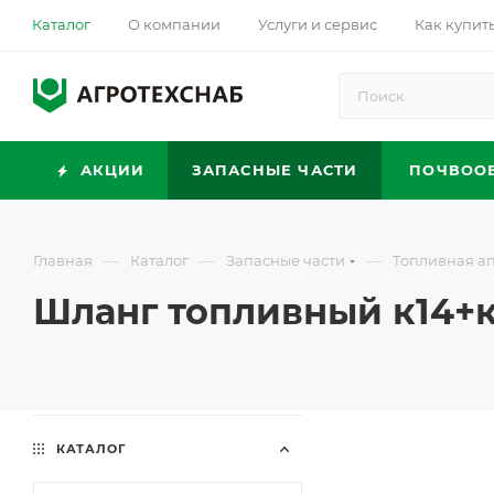
Каталог
О компании
Услуги и сервис
Как купит
АКЦИИ
ЗАПАСНЫЕ ЧАСТИ
ПОЧВОО
—
—
—
Главная
Каталог
Запасные части
Топливная а
Шланг топливный к14+
КАТАЛОГ