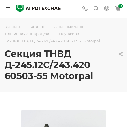
0
—
—
—
Главная
Каталог
Запасные части
—
—
Топливная аппаратура
Плунжера
Секция ТНВД Д-245.12С/243.420 60503-55 Motorpal
Секция ТНВД
Д-245.12С/243.420
60503-55 Motorpal