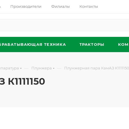
ь
Производители
Филиалы
Контакты
БРАБАТЫВАЮЩАЯ ТЕХНИКА
ТРАКТОРЫ
КОМ
—
—
ппаратура
Плунжера
Плунжерная пара КамАЗ К111115
 К1111150