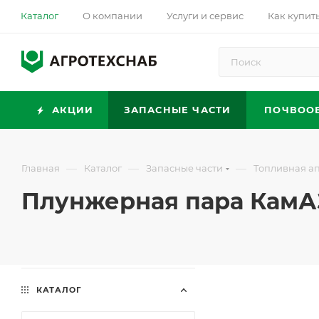
Каталог
О компании
Услуги и сервис
Как купит
АКЦИИ
ЗАПАСНЫЕ ЧАСТИ
ПОЧВОО
—
—
—
Главная
Каталог
Запасные части
Топливная а
Плунжерная пара КамАЗ
КАТАЛОГ