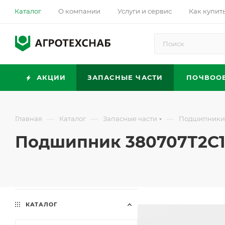
Каталог
О компании
Услуги и сервис
Как купит
АКЦИИ
ЗАПАСНЫЕ ЧАСТИ
ПОЧВОО
—
—
—
Главная
Каталог
Запасные части
Подшипники
Подшипник 380707Т2С
КАТАЛОГ