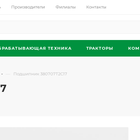
ь
Производители
Филиалы
Контакты
БРАБАТЫВАЮЩАЯ ТЕХНИКА
ТРАКТОРЫ
КОМ
—
Подшипник 380707Т2С17
17