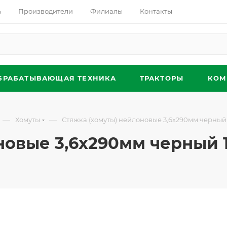
ь
Производители
Филиалы
Контакты
БРАБАТЫВАЮЩАЯ ТЕХНИКА
ТРАКТОРЫ
КОМ
—
—
Хомуты
Стяжка (хомуты) нейлоновые 3,6х290мм черный
новые 3,6х290мм черный 