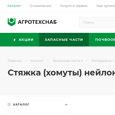
Каталог
О компании
Услуги и сервис
Как купит
АКЦИИ
ЗАПАСНЫЕ ЧАСТИ
ПОЧВОО
—
—
—
Главная
Каталог
Запасные части
Материалы
Стяжка (хомуты) нейло
КАТАЛОГ