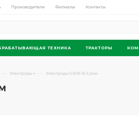
ь
Производители
Филиалы
Контакты
БРАБАТЫВАЮЩАЯ ТЕХНИКА
ТРАКТОРЫ
КОМ
—
—
Электроды
Электроды Е308-16 3,2мм
мм