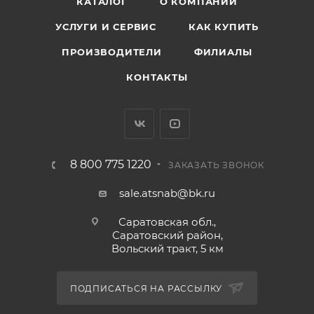
КАТАЛОГ
О КОМПАНИИ
Эксплуатационные свойства:
УСЛУГИ И СЕРВИС
КАК КУПИТЬ
- обладает отличной механической и химической
ПРОИЗВОДИТЕЛИ
ФИЛИАЛЫ
стабильностью;
- сохраняет водостойкость даже в кипящей воде.
КОНТАКТЫ
Фасовка: 100г, 160г, 250г, 300г, 360г, 800г, 2кг, 5кг, 9,5кг,
21кг, 30кг, 37кг, 25кг, 50кг, 180кг
8 800 775 1220
ЗАКАЗАТЬ ЗВОНОК
sale.atsnab@bk.ru
Саратовская обл.,
Саратовский район,
Вольский тракт, 5 км
ПОДПИСАТЬСЯ НА РАССЫЛКУ