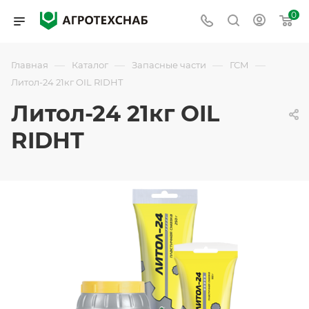
0
—
—
—
—
Главная
Каталог
Запасные части
ГСМ
Литол-24 21кг OIL RIDHT
Литол-24 21кг OIL
RIDHT