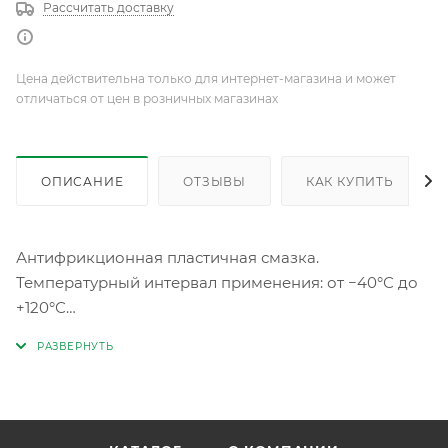
Рассчитать доставку
Цена действительна только для интернет-магазина и может
отличаться от цен в розничных магазинах
ОПИСАНИЕ
ОТЗЫВЫ
КАК КУПИТЬ
Антифрикционная пластичная смазка.
Температурный интервал применения: от −40°С до
+120°С
Область применения:
для смазывания всех типов подшипников качения и
скольжения, шарниров зубчатых и иных передач,
индустриальных механизмов, электромашин.