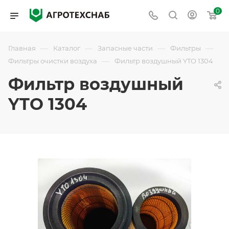
0
—
—
—
—
Главная
Каталог
Запасные части
Фильтры
—
Фильтры очистки воздуха
Фильтр воздушный YTO 1304
Фильтр воздушный
YTO 1304