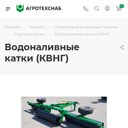
0
—
—
Главная
Каталог
Почвообрабатывающая техника
—
—
Сцепки и катки
Водоналивные катки (КВНГ)
Водоналивные
катки (КВНГ)