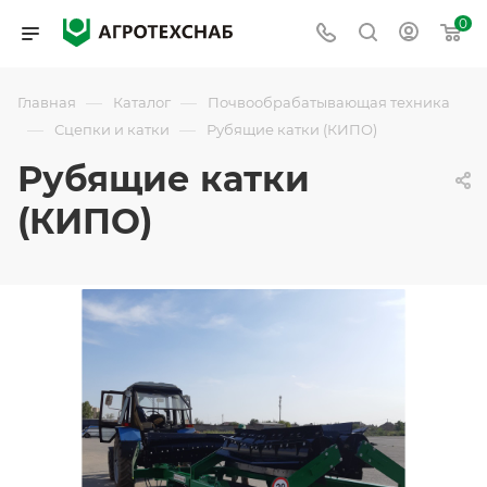
0
—
—
Главная
Каталог
Почвообрабатывающая техника
—
—
Сцепки и катки
Рубящие катки (КИПО)
Рубящие катки
(КИПО)