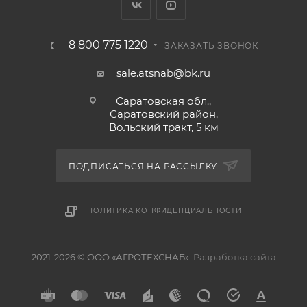
Каток используется во всех почвенно-
климатических зонах, кроме районов горного
земледелия.
8 800 775 1220
ЗАКАЗАТЬ ЗВОНОК
Рама выполнена из профиля 150х100х8мм
sale.atsnab@bk.ru
Применение стали 09Г2С
Транспортная ширина 2,3 м
Саратовская обл.,
Усиленный необслуживаемый подшипниковый узел
Саратовский район,
Вольский тракт, 5 км
производства FKL
Шарнирные соединения дополнительно усилены
втулками с фиксацией пальца, что исключает
ПОДПИСАТЬСЯ НА РАССЫЛКУ
проворачивание и увеличивает срок службы
Втулки и пальцы из стали 45 с термообработкой
ПОЛИТИКА КОНФИДЕНЦИАЛЬНОСТИ
Осевая труба катка Ø57х4 мм
Барабан катка Ø325х8 мм, имеет возможность
наливки для утяжеления, каждый барабан можно
2021-2026 © ООО «АГРОТЕХСНАБ».
Разработка сайта
утяжелить на 130 кг (2 м) или 100 кг (1,6 м)
Рабочий диаметра барабана (с ножами) составляет
540 мм