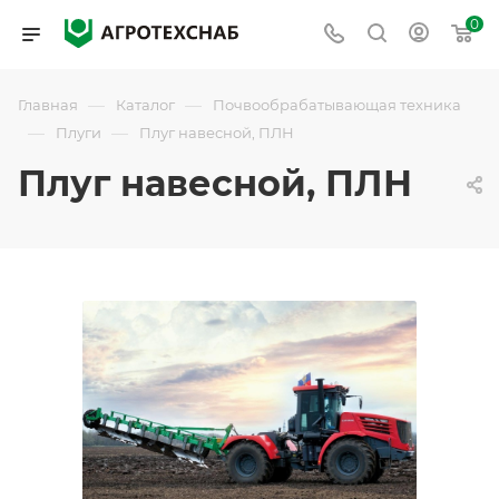
0
—
—
Главная
Каталог
Почвообрабатывающая техника
—
—
Плуги
Плуг навесной, ПЛН
Плуг навесной, ПЛН