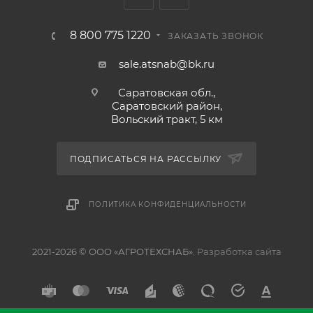
– длина 4350 5160
7700
– ширина 2540 2540
8 800 775 1220
ЗАКАЗАТЬ ЗВОНОК
3900</td
sale.atsnab@bk.ru
– высота 1480 1480
1480
Саратовская обл.,
Масса машины,конструкционная 1150 1325 1936
Саратовский район,
Вольский тракт, 5 км
Количество корпусов, шт 5 6 8
Высота стойки, мм 700
ПОДПИСАТЬСЯ НА РАССЫЛКУ
ПОЛИТИКА КОНФИДЕНЦИАЛЬНОСТИ
2021-2026 © ООО «АГРОТЕХСНАБ».
Разработка сайта