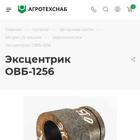
0
—
—
—
Главная
Каталог
Запасные части
—
—
З/ч для с/х машин
Зерноочистка
Эксцентрик ОВБ-1256
Эксцентрик
ОВБ-1256