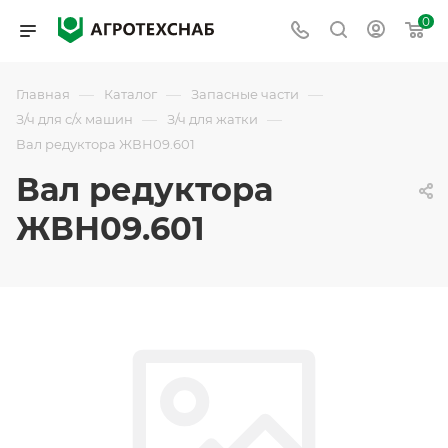
0
—
—
—
Главная
Каталог
Запасные части
—
—
З/ч для с/х машин
З/ч для жатки
Вал редуктора ЖВН09.601
Вал редуктора
ЖВН09.601