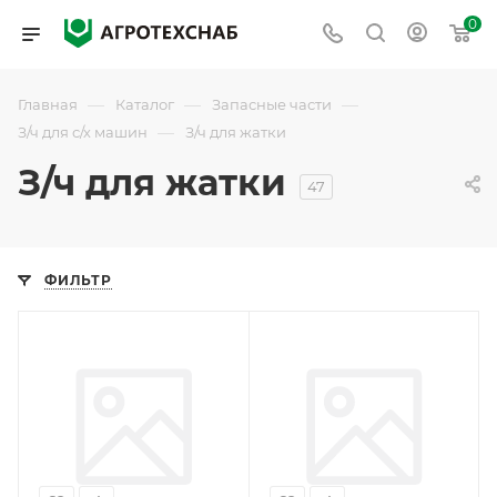
0
—
—
—
Главная
Каталог
Запасные части
—
З/ч для с/х машин
З/ч для жатки
З/ч для жатки
47
ФИЛЬТР