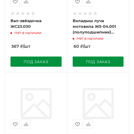
Вал-звёздочка
Вкладыш луча
ЖС23.030
мотовила ЖЗ-04.001
(полуподшипник)
Нет в наличии
ЖРБ-4,2
Нет в наличии
567
₽
/шт
60
₽
/шт
ПОД ЗАКАЗ
ПОД ЗАКАЗ