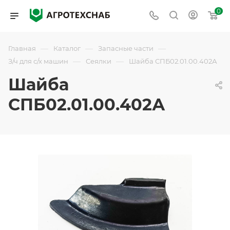
0
—
—
—
Главная
Каталог
Запасные части
—
—
З/ч для с/х машин
Сеялки
Шайба СПБ02.01.00.402А
Шайба
СПБ02.01.00.402А