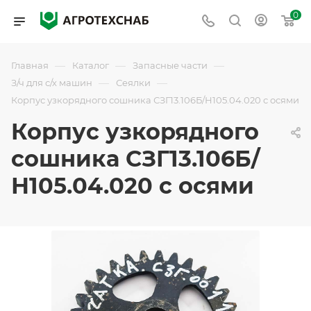
0
—
—
—
Главная
Каталог
Запасные части
—
—
З/ч для с/х машин
Сеялки
Корпус узкорядного сошника СЗГ13.106Б/Н105.04.020 с осями
Корпус узкорядного
сошника СЗГ13.106Б/
Н105.04.020 с осями