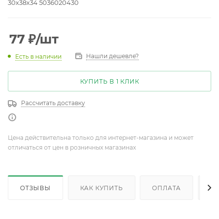
30х38х34 5036020430
77
₽
/шт
Нашли дешевле?
Есть в наличии
КУПИТЬ В 1 КЛИК
Рассчитать доставку
Цена действительна только для интернет-магазина и может
отличаться от цен в розничных магазинах
ОТЗЫВЫ
КАК КУПИТЬ
ОПЛАТА
Д