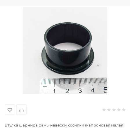
Втулка шарнира рамы навески косилки (капроновая малая)