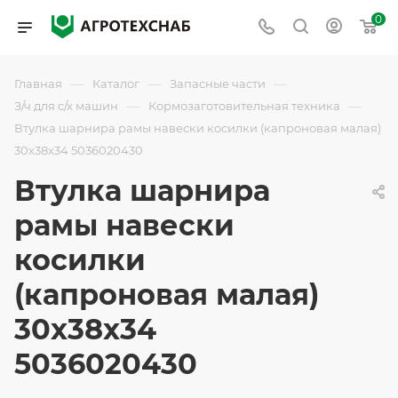
0
—
—
—
Главная
Каталог
Запасные части
—
—
З/ч для с/х машин
Кормозаготовительная техника
Втулка шарнира рамы навески косилки (капроновая малая)
30х38х34 5036020430
Втулка шарнира
рамы навески
косилки
(капроновая малая)
30х38х34
5036020430