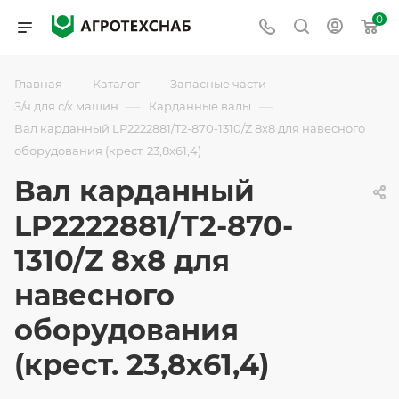
0
—
—
—
Главная
Каталог
Запасные части
—
—
З/ч для с/х машин
Карданные валы
Вал карданный LP2222881/T2-870-1310/Z 8х8 для навесного
оборудования (крест. 23,8х61,4)
Вал карданный
LP2222881/T2-870-
1310/Z 8х8 для
навесного
оборудования
(крест. 23,8х61,4)