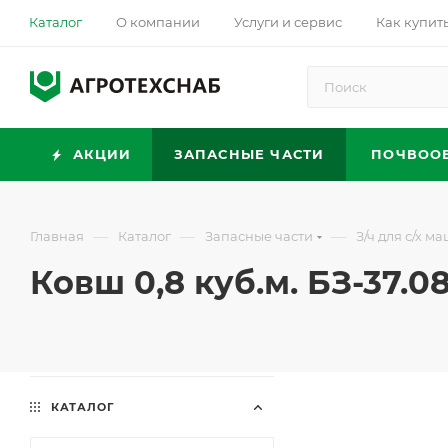
Каталог
О компании
Услуги и сервис
Как купит
АКЦИИ
ЗАПАСНЫЕ ЧАСТИ
ПОЧВОО
—
—
—
Главная
Каталог
Запасные части
З/ч для с/х м
Ковш 0,8 куб.м. БЗ-37.0
КАТАЛОГ