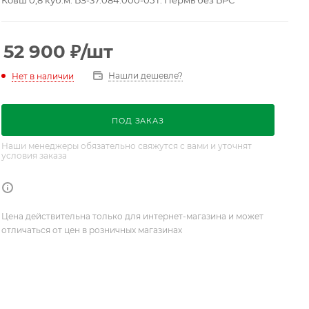
Ковш 0,8 куб.м. БЗ-37.084.000-05 г. Пермь без БРС
52 900
₽
/шт
Нашли дешевле?
Нет в наличии
ПОД ЗАКАЗ
Наши менеджеры обязательно свяжутся с вами и уточнят
условия заказа
Цена действительна только для интернет-магазина и может
отличаться от цен в розничных магазинах