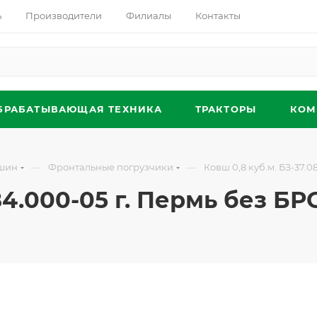
ь
Производители
Филиалы
Контакты
БРАБАТЫВАЮЩАЯ ТЕХНИКА
ТРАКТОРЫ
КОМ
—
—
ашин
Фронтальные погрузчики
Ковш 0,8 куб.м. БЗ-37.0
84.000-05 г. Пермь без БР