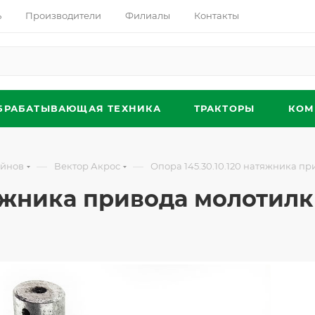
ь
Производители
Филиалы
Контакты
БРАБАТЫВАЮЩАЯ ТЕХНИКА
ТРАКТОРЫ
КОМ
—
—
айнов
Вектор Акрос
Опора 145.30.10.120 натяжника п
тяжника привода молотил