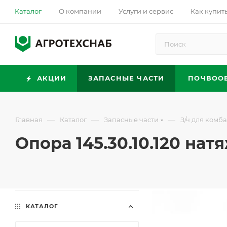
Каталог
О компании
Услуги и сервис
Как купит
АКЦИИ
ЗАПАСНЫЕ ЧАСТИ
ПОЧВОО
—
—
—
Главная
Каталог
Запасные части
З/ч для комб
Опора 145.30.10.120 на
КАТАЛОГ