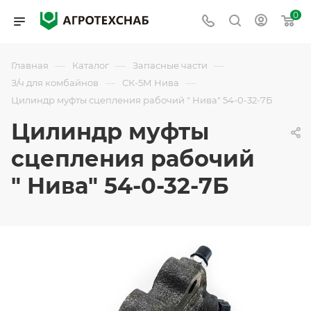
0
—
—
—
Главная
Каталог
Запасные части
—
—
З/ч для комбайнов
СК-5М Нива
Цилиндр муфты сцепления рабочий " Нива" 54-0-32-7Б
Цилиндр муфты
сцепления рабочий
" Нива" 54-0-32-7Б