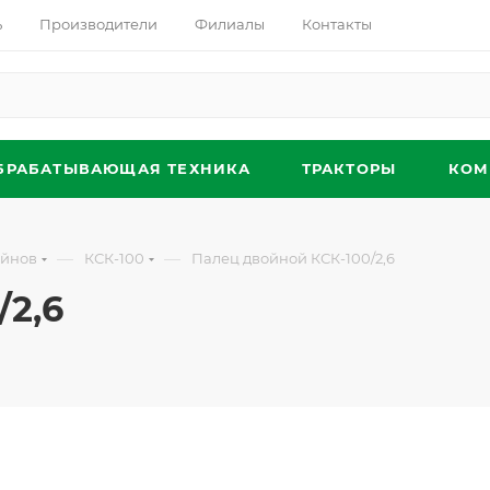
ь
Производители
Филиалы
Контакты
БРАБАТЫВАЮЩАЯ ТЕХНИКА
ТРАКТОРЫ
КОМ
—
—
айнов
КСК-100
Палец двойной КСК-100/2,6
/2,6