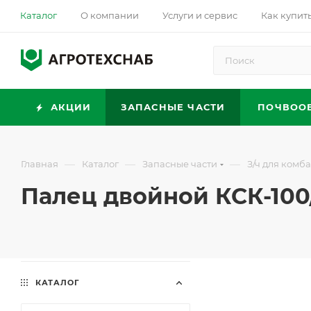
Каталог
О компании
Услуги и сервис
Как купит
АКЦИИ
ЗАПАСНЫЕ ЧАСТИ
ПОЧВОО
—
—
—
Главная
Каталог
Запасные части
З/ч для комб
Палец двойной КСК-100
КАТАЛОГ