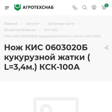
0
—
—
—
Главная
Каталог
Запасные части
—
—
З/ч для комбайнов
КСК-100
Нож КИС 0603020Б кукурузной жатки ( L=3,4м.) КСК-100А
Нож КИС 0603020Б
кукурузной жатки (
L=3,4м.) КСК-100А