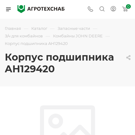
0
—
—
—
Главная
Каталог
Запасные части
—
—
З/ч для комбайнов
Комбайны JOHN DEERE
Корпус подшипника AH129420
Корпус подшипника
AH129420