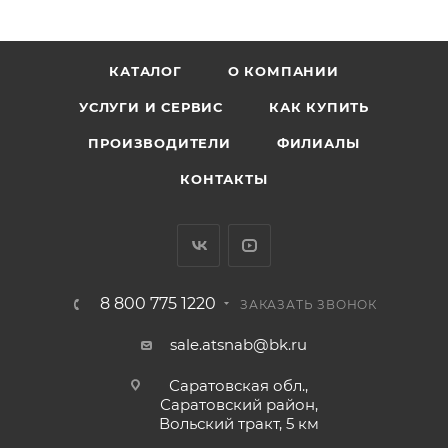
подшипников, что важно для стабильной работы
агрегатов в полевых условиях. Он предотвращает
технические сбои и поддерживает эффективность
КАТАЛОГ
О КОМПАНИИ
работы техники даже в тяжёлых условиях.
УСЛУГИ И СЕРВИС
КАК КУПИТЬ
ПРОИЗВОДИТЕЛИ
ФИЛИАЛЫ
КОНТАКТЫ
8 800 775 1220
ЗАКАЗАТЬ ЗВОНОК
sale.atsnab@bk.ru
Саратовская обл.,
Саратовский район,
Вольский тракт, 5 км