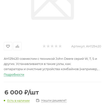
Артикул:
AH129420
AH129420 совместим с техникой John Deere серий W, T, S и
других. Устанавливается в такие узлы, как:
сепараторы и очистные устройства комбайнов (например,
W540, W660, T660);
Подробности
приводы шнеков, решётов и вентиляторов;
системы управления пожнивными остатками.
Некоторые модели техники, для которых подходит этот
6 000
₽
/шт
корпус: W540, W660, T660, T560, S770 и другие.
Нашли дешевле?
Есть в наличии