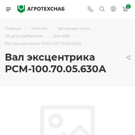
0
—
—
—
Главная
Каталог
Запасные части
—
—
З/ч для комбайнов
Дон-680
Вал эксцентрика РСМ-100.70.05.630А
Вал эксцентрика
РСМ-100.70.05.630А